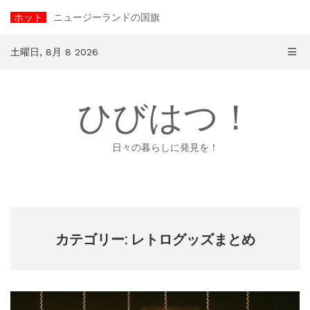
コ
ホット
ニュージーランドの国旗
ン
テ
ン
土曜日, 8月 8 2026
ツ
へ
ス
ひびはつ！
キ
ッ
プ
日々の暮らしに発見を！
カテゴリー: レトログッズまとめ