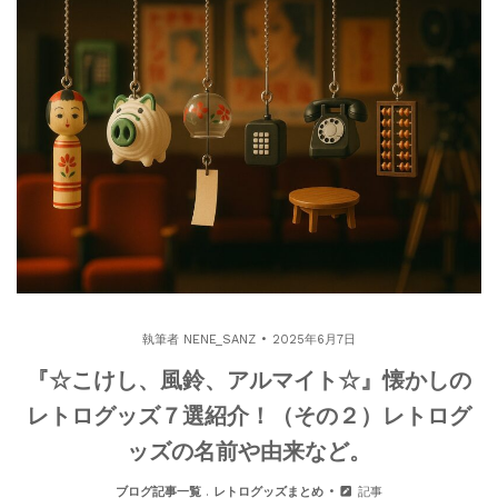
執筆者
NENE_SANZ
2025年6月7日
『☆こけし、風鈴、アルマイト☆』懐かしの
レトログッズ７選紹介！（その２）レトログ
ッズの名前や由来など。
ブログ記事一覧
.
レトログッズまとめ
記事