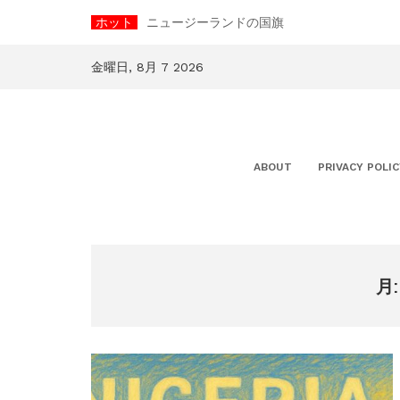
コ
ホット
ニュージーランドの国旗
ン
テ
ン
金曜日, 8月 7 2026
ツ
へ
ス
キ
ッ
ABOUT
PRIVACY POLIC
プ
月: