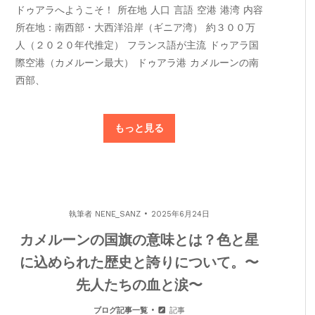
ドゥアラへようこそ！ 所在地 人口 言語 空港 港湾 内容
所在地：南西部・大西洋沿岸（ギニア湾） 約３００万
人（２０２０年代推定） フランス語が主流 ドゥアラ国
際空港（カメルーン最大） ドゥアラ港 カメルーンの南
西部、
もっと見る
執筆者
NENE_SANZ
2025年6月24日
カメルーンの国旗の意味とは？色と星
に込められた歴史と誇りについて。〜
先人たちの血と涙〜
ブログ記事一覧
記事