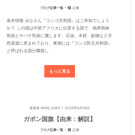
ブログ記事一覧
記事
基本情報 みなさん『コンゴ共和国』はご存知でしょう
か？ この国は中部アフリカに位置する国で、熱帯雨林
気候とサバナ気候に属します。石油、木材、鉱物など天
然資源に恵まれており、東側には『コンゴ民主共和国』
と呼ばれる国が隣接し
もっと見る
執筆者
NENE_SANZ
2025年6月26日
ガボン国旗【由来：解説】
ブログ記事一覧
記事