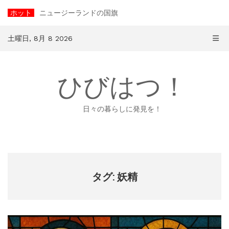
コ
ホット
ニュージーランドの国旗
ン
テ
ン
土曜日, 8月 8 2026
ツ
へ
ス
ひびはつ！
キ
ッ
プ
日々の暮らしに発見を！
タグ: 妖精