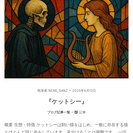
執筆者
NENE_SANZ
2025年6月12日
『ケットシー』
ブログ記事一覧
記事
概要 生態・特徴 ケットシーは飼い猫をはじめ、一般に存在する猫
とほとんど同じ姿をしています。見分けることは困難です。 一説